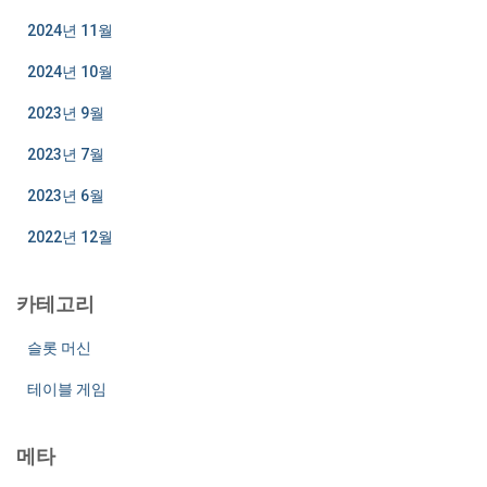
2024년 11월
2024년 10월
2023년 9월
2023년 7월
2023년 6월
2022년 12월
카테고리
슬롯 머신
테이블 게임
메타