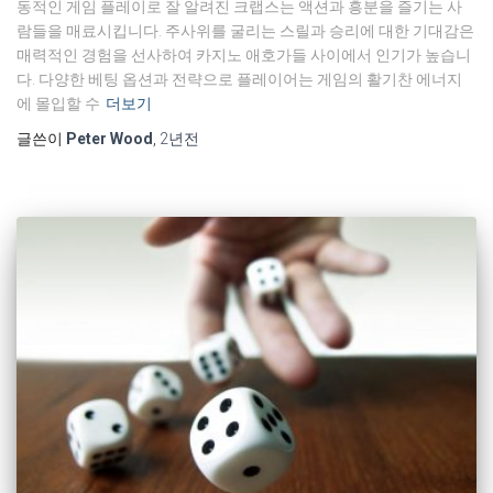
동적인 게임 플레이로 잘 알려진 크랩스는 액션과 흥분을 즐기는 사
람들을 매료시킵니다. 주사위를 굴리는 스릴과 승리에 대한 기대감은
매력적인 경험을 선사하여 카지노 애호가들 사이에서 인기가 높습니
다. 다양한 베팅 옵션과 전략으로 플레이어는 게임의 활기찬 에너지
에 몰입할 수
더보기
글쓴이
Peter Wood
,
2년
전