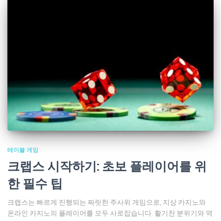
테이블 게임
크랩스 시작하기: 초보 플레이어를 위
한 필수 팁
크랩스는 빠르게 진행되는 짜릿한 주사위 게임으로, 지상 카지노와
온라인 카지노의 플레이어를 모두 사로잡습니다. 활기찬 분위기와 역