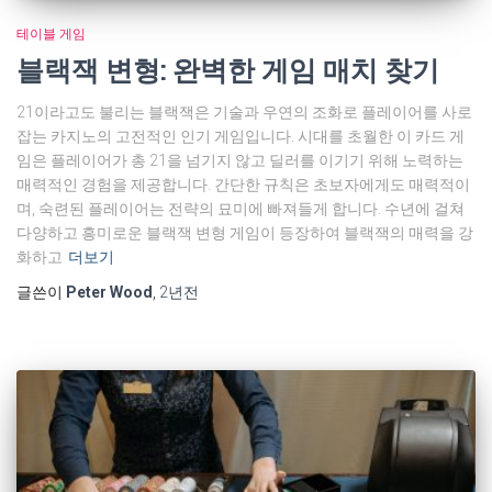
테이블 게임
블랙잭 변형: 완벽한 게임 매치 찾기
21이라고도 불리는 블랙잭은 기술과 우연의 조화로 플레이어를 사로
잡는 카지노의 고전적인 인기 게임입니다. 시대를 초월한 이 카드 게
임은 플레이어가 총 21을 넘기지 않고 딜러를 이기기 위해 노력하는
매력적인 경험을 제공합니다. 간단한 규칙은 초보자에게도 매력적이
며, 숙련된 플레이어는 전략의 묘미에 빠져들게 합니다. 수년에 걸쳐
다양하고 흥미로운 블랙잭 변형 게임이 등장하여 블랙잭의 매력을 강
화하고
더보기
글쓴이
Peter Wood
,
2년
전