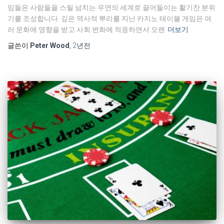
임들은 사람들을 스릴 넘치는 우연의 세계로 끌어들이는 활기찬 분위
기를 조성합니다. 깊은 역사적 뿌리를 지닌 카지노 테이블 게임은 여
러 문화에 영향을 받고 사회 변화에 적응하면서 오랜
더보기
글쓴이
Peter Wood
,
2년
전