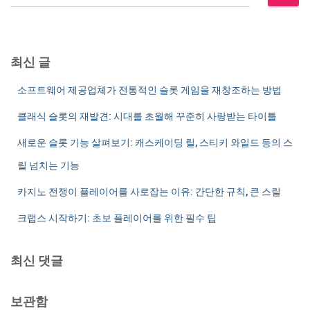
색
:
최신 글
소프트웨어 제공업체가 전통적인 슬롯 게임을 재창조하는 방법
클래식 슬롯의 재발견: 시대를 초월해 꾸준히 사랑받는 타이틀
새로운 슬롯 기능 살펴보기: 캐스케이딩 릴, 스티키 와일드 등의 스
릴 넘치는 기능
카지노 전쟁이 플레이어를 사로잡는 이유: 간단한 규칙, 큰 스릴
크랩스 시작하기: 초보 플레이어를 위한 필수 팁
최신 댓글
보관함