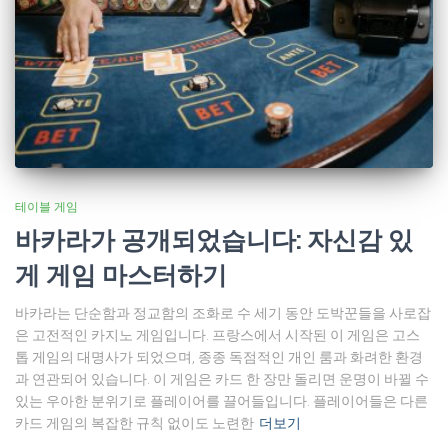
테이블 게임
바카라가 공개되었습니다: 자신감 있
게 게임 마스터하기
바카라는 단순함과 정교함의 조화로 수 세기 동안 도박꾼들을 사로잡
은 고전적인 카지노 게임입니다. 프랑스에서 시작된 이 게임은 고스
톱 게임의 대명사가 되었으며, 종종 독점적인 개인 룸과 화려한 환경
과 연관되어 있습니다. 이 게임은 카드 한 장만 돌리면 운명이 바뀔 수
있는 우아한 분위기로 플레이어를 끌어들입니다. 플레이어들은 다른
카드 게임의 복잡한 규칙 없이도 노련한
더보기