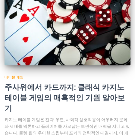
테이블 게임
주사위에서 카드까지: 클래식 카지노
테이블 게임의 매혹적인 기원 알아보
기
카지노 테이블 게임은 전략, 우연, 사회적 상호작용이 어우러져 문화
와 세대를 막론하고 플레이어를 사로잡는 보편적인 매력을 지니고 있
습니다. 룰렛 휠의 우아한 스윕부터 포커의 전략적인 대결까지, 이 게