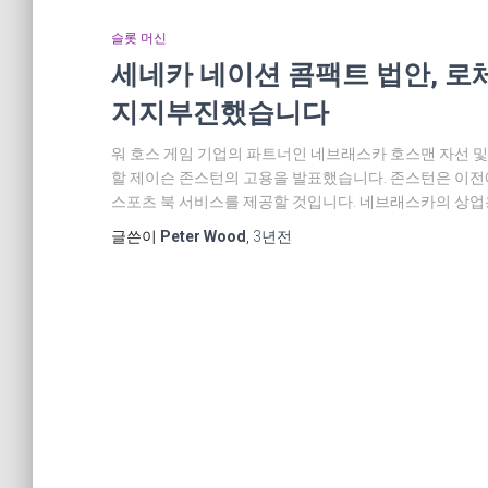
슬롯 머신
세네카 네이션 콤팩트 법안, 로
지지부진했습니다
워 호스 게임 기업의 파트너인 네브래스카 호스맨 자선 및 
할 제이슨 존스턴의 고용을 발표했습니다. 존스턴은 이전에
스포츠 북 서비스를 제공할 것입니다. 네브래스카의 상업용
글쓴이
Peter Wood
,
3년
전