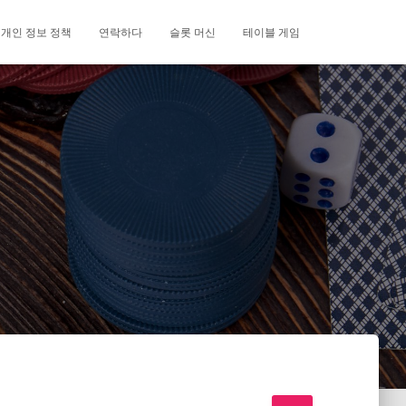
개인 정보 정책
연락하다
슬롯 머신
테이블 게임