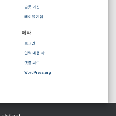
슬롯 머신
테이블 게임
메타
로그인
입력 내용 피드
댓글 피드
WordPress.org